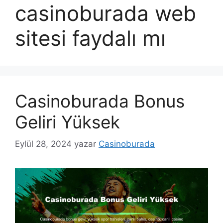
casinoburada web
sitesi faydalı mı
Casinoburada Bonus
Geliri Yüksek
Eylül 28, 2024
yazar
Casinoburada