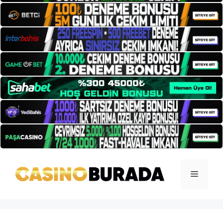
İçeriğe
atla
Menü