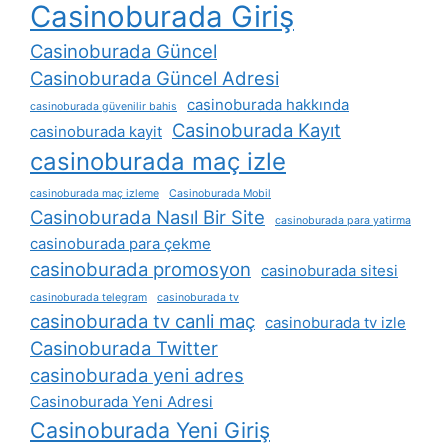
Casinoburada Giriş
Casinoburada Güncel
Casinoburada Güncel Adresi
casinoburada hakkında
casinoburada güvenilir bahis
Casinoburada Kayıt
casinoburada kayit
casinoburada maç izle
casinoburada maç izleme
Casinoburada Mobil
Casinoburada Nasıl Bir Site
casinoburada para yatirma
casinoburada para çekme
casinoburada promosyon
casinoburada sitesi
casinoburada telegram
casinoburada tv
casinoburada tv canli maç
casinoburada tv izle
Casinoburada Twitter
casinoburada yeni adres
Casinoburada Yeni Adresi
Casinoburada Yeni Giriş