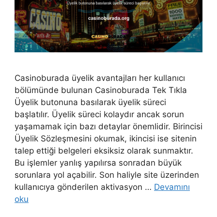
Casinoburada üyelik avantajları her kullanıcı
bölümünde bulunan Casinoburada Tek Tıkla
Üyelik butonuna basılarak üyelik süreci
başlatılır. Üyelik süreci kolaydır ancak sorun
yaşamamak için bazı detaylar önemlidir. Birincisi
Üyelik Sözleşmesini okumak, ikincisi ise sitenin
talep ettiği belgeleri eksiksiz olarak sunmaktır.
Bu işlemler yanlış yapılırsa sonradan büyük
sorunlara yol açabilir. Son haliyle site üzerinden
kullanıcıya gönderilen aktivasyon …
Devamını
oku