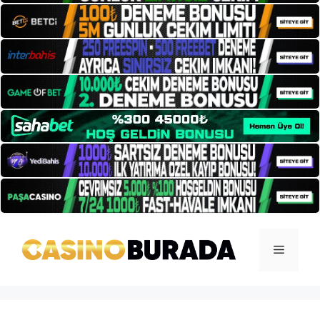
İçeriğe
atla
Menü