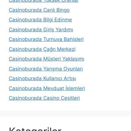
Casinoburada Yüksek Oranlar
Casinoburada Canlı Bingo
Casinoburada Bilgi Edinme
Casinoburada Giriş Yardımı
Casinoburada Turnuva Bahisleri
Casinoburada Çağrı Merkezi
Casinoburada Müşteri Yaklaşımı
Casinoburada Yarışma Oyunları
Casinoburada Kullanıcı Artışı
Casinoburada Mevduat İşlemleri
Casinoburada Casino Çeşitleri