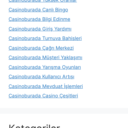
Casinoburada Yüksek Oranlar
Casinoburada Canlı Bingo
Casinoburada Bilgi Edinme
Casinoburada Giriş Yardımı
Casinoburada Turnuva Bahisleri
Casinoburada Çağrı Merkezi
Casinoburada Müşteri Yaklaşımı
Casinoburada Yarışma Oyunları
Casinoburada Kullanıcı Artışı
Casinoburada Mevduat İşlemleri
Casinoburada Casino Çeşitleri