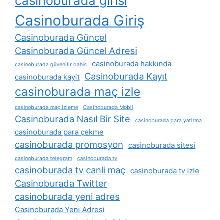
casinoburada girisi
Casinoburada Giriş
Casinoburada Güncel
Casinoburada Güncel Adresi
casinoburada hakkında
casinoburada güvenilir bahis
Casinoburada Kayıt
casinoburada kayit
casinoburada maç izle
casinoburada maç izleme
Casinoburada Mobil
Casinoburada Nasıl Bir Site
casinoburada para yatirma
casinoburada para çekme
casinoburada promosyon
casinoburada sitesi
casinoburada telegram
casinoburada tv
casinoburada tv canli maç
casinoburada tv izle
Casinoburada Twitter
casinoburada yeni adres
Casinoburada Yeni Adresi