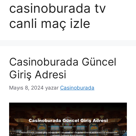
casinoburada tv
canli maç izle
Casinoburada Güncel
Giriş Adresi
Mayıs 8, 2024
yazar
Casinoburada