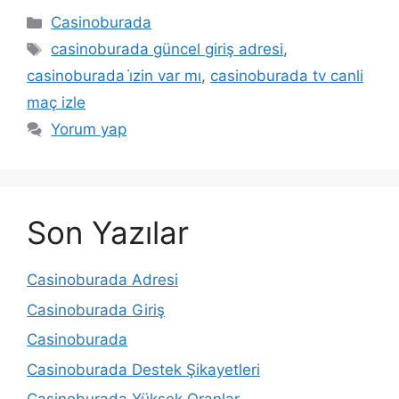
Kategoriler
Casinoburada
Etiketler
casinoburada güncel giriş adresi
,
casinoburada i̇zin var mı
,
casinoburada tv canli
maç izle
Yorum yap
Son Yazılar
Casinoburada Adresi
Casinoburada Giriş
Casinoburada
Casinoburada Destek Şikayetleri