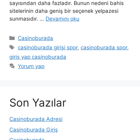
sayısından daha fazladır. Bunun nedeni bahis
sitelerinin daha geniş bir seçenek yelpazesi
sunmasıdır. …
Devamını oku
Kategoriler
Casinoburada
Etiketler
casinoburada girişi spor
,
casinoburada spor
,
giris yap casinoburada
Yorum yap
Son Yazılar
Casinoburada Adresi
Casinoburada Giriş