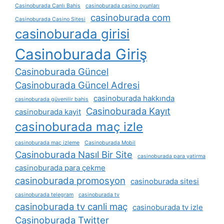
Casinoburada Canlı Bahis
casinoburada casino oyunları
casinoburada com
Casinoburada Casino Sitesi
casinoburada girisi
Casinoburada Giriş
Casinoburada Güncel
Casinoburada Güncel Adresi
casinoburada hakkında
casinoburada güvenilir bahis
Casinoburada Kayıt
casinoburada kayit
casinoburada maç izle
casinoburada maç izleme
Casinoburada Mobil
Casinoburada Nasıl Bir Site
casinoburada para yatirma
casinoburada para çekme
casinoburada promosyon
casinoburada sitesi
casinoburada telegram
casinoburada tv
casinoburada tv canli maç
casinoburada tv izle
Casinoburada Twitter