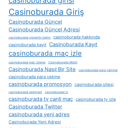
casinoburada girisi
Casinoburada Giriş
Casinoburada Güncel
Casinoburada Güncel Adresi
casinoburada hakkında
casinoburada güvenilir bahis
Casinoburada Kayıt
casinoburada kayit
casinoburada maç izle
casinoburada maç izleme
Casinoburada Mobil
Casinoburada Nasıl Bir Site
casinoburada para yatirma
casinoburada para çekme
casinoburada promosyon
casinoburada sitesi
casinoburada telegram
casinoburada tv
casinoburada tv canli maç
casinoburada tv izle
Casinoburada Twitter
casinoburada yeni adres
Casinoburada Yeni Adresi