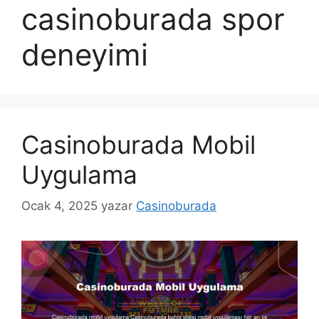
casinoburada spor
deneyimi
Casinoburada Mobil
Uygulama
Ocak 4, 2025
yazar
Casinoburada