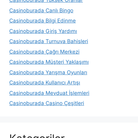
Casinoburada Yüksek Oranlar
Casinoburada Canlı Bingo
Casinoburada Bilgi Edinme
Casinoburada Giriş Yardımı
Casinoburada Turnuva Bahisleri
Casinoburada Çağrı Merkezi
Casinoburada Müşteri Yaklaşımı
Casinoburada Yarışma Oyunları
Casinoburada Kullanıcı Artışı
Casinoburada Mevduat İşlemleri
Casinoburada Casino Çeşitleri