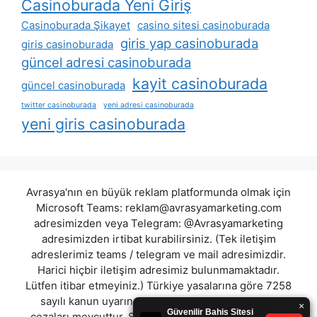
Casinoburada Yeni Giriş
Casinoburada Şikayet
casino sitesi casinoburada
giris yap casinoburada
giris casinoburada
güncel adresi casinoburada
kayit casinoburada
güncel casinoburada
twitter casinoburada
yeni adresi casinoburada
yeni giris casinoburada
Avrasya'nın en büyük reklam platformunda olmak için
Microsoft Teams:
reklam@avrasyamarketing.com
adresimizden veya Telegram: @Avrasyamarketing
adresimizden irtibat kurabilirsiniz. (Tek iletişim
adreslerimiz teams / telegram ve mail adresimizdir.
Harici hiçbir iletişim adresimiz bulunmamaktadır.
Lütfen itibar etmeyiniz.) Türkiye yasalarına göre 7258
sayılı kanun uyarınca yasa dışı bahis oynamanın
cezaları mevcuttur. Şu an bulunduğunuz site hiç bir