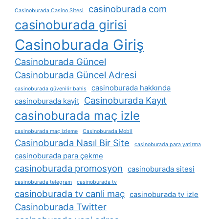
casinoburada com
Casinoburada Casino Sitesi
casinoburada girisi
Casinoburada Giriş
Casinoburada Güncel
Casinoburada Güncel Adresi
casinoburada hakkında
casinoburada güvenilir bahis
Casinoburada Kayıt
casinoburada kayit
casinoburada maç izle
casinoburada maç izleme
Casinoburada Mobil
Casinoburada Nasıl Bir Site
casinoburada para yatirma
casinoburada para çekme
casinoburada promosyon
casinoburada sitesi
casinoburada telegram
casinoburada tv
casinoburada tv canli maç
casinoburada tv izle
Casinoburada Twitter