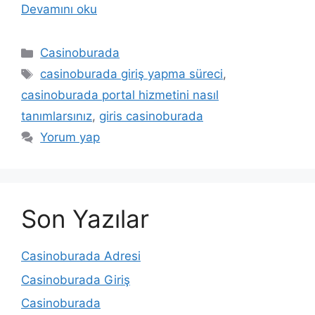
Devamını oku
Kategoriler
Casinoburada
Etiketler
casinoburada giriş yapma süreci
,
casinoburada portal hizmetini nasıl
tanımlarsınız
,
giris casinoburada
Yorum yap
Son Yazılar
Casinoburada Adresi
Casinoburada Giriş
Casinoburada