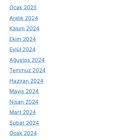
Ocak 2025
Aralık 2024
Kasım 2024
Ekim 2024
Eylül 2024
Ağustos 2024
Temmuz 2024
Haziran 2024
Mayıs 2024
Nisan 2024
Mart 2024
Şubat 2024
Ocak 2024