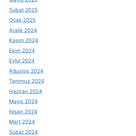
Şubat 2025
Ocak 2025
Aralık 2024
Kasım 2024
Ekim 2024
Eylül 2024
Ağustos 2024
Temmuz 2024
Haziran 2024
Mayıs 2024
Nisan 2024
Mart 2024
Şubat 2024