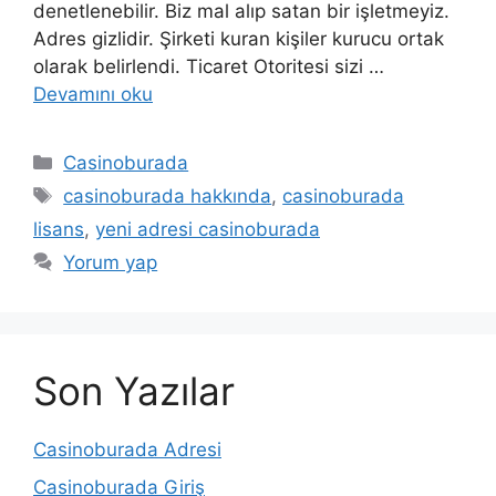
denetlenebilir. Biz mal alıp satan bir işletmeyiz.
Adres gizlidir. Şirketi kuran kişiler kurucu ortak
olarak belirlendi. Ticaret Otoritesi sizi …
Devamını oku
Kategoriler
Casinoburada
Etiketler
casinoburada hakkında
,
casinoburada
lisans
,
yeni adresi casinoburada
Yorum yap
Son Yazılar
Casinoburada Adresi
Casinoburada Giriş