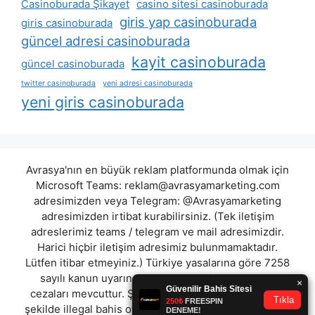
Casinoburada Şikayet
casino sitesi casinoburada
giris yap casinoburada
giris casinoburada
güncel adresi casinoburada
kayit casinoburada
güncel casinoburada
twitter casinoburada
yeni adresi casinoburada
yeni giris casinoburada
Avrasya'nın en büyük reklam platformunda olmak için
Microsoft Teams:
reklam@avrasyamarketing.com
adresimizden veya Telegram: @Avrasyamarketing
adresimizden irtibat kurabilirsiniz. (Tek iletişim
adreslerimiz teams / telegram ve mail adresimizdir.
Harici hiçbir iletişim adresimiz bulunmamaktadır.
Lütfen itibar etmeyiniz.) Türkiye yasalarına göre 7258
sayılı kanun uyarınca yasa dışı bahis oynamanın
cezaları mevcuttur. Şu an bulunduğunuz site hiç bir
şekilde illegal bahis oyunları oynatmıyor ve oynamaya