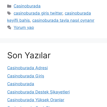
Kategoriler
Casinoburada
Etiketler
casinoburada giris twitter
,
casinoburada
keyifli bahis
,
casinoburada tavla nasıl oynanır
Yorum yap
Son Yazılar
Casinoburada Adresi
Casinoburada Giriş
Casinoburada
Casinoburada Destek Şikayetleri
Casinoburada Yüksek Oranlar