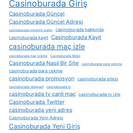
Casinoburada Giriş
Casinoburada Güncel
Casinoburada Güncel Adresi
casinoburada hakkında
casinoburada güvenilir bahis
Casinoburada Kayıt
casinoburada kayit
casinoburada maç izle
casinoburada maç izleme
Casinoburada Mobil
Casinoburada Nasıl Bir Site
casinoburada para yatirma
casinoburada para çekme
casinoburada promosyon
casinoburada sitesi
casinoburada telegram
casinoburada tv
casinoburada tv canli maç
casinoburada tv izle
Casinoburada Twitter
casinoburada yeni adres
Casinoburada Yeni Adresi
Casinoburada Yeni Giriş