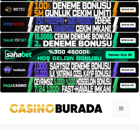
İçeriğe
atla
Menü