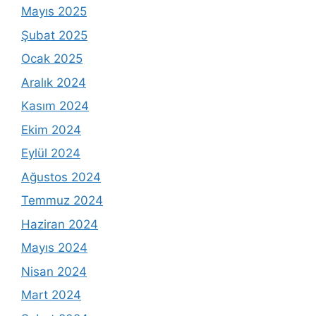
Mayıs 2025
Şubat 2025
Ocak 2025
Aralık 2024
Kasım 2024
Ekim 2024
Eylül 2024
Ağustos 2024
Temmuz 2024
Haziran 2024
Mayıs 2024
Nisan 2024
Mart 2024