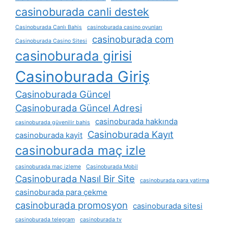
casinoburada canli destek
Casinoburada Canlı Bahis
casinoburada casino oyunları
casinoburada com
Casinoburada Casino Sitesi
casinoburada girisi
Casinoburada Giriş
Casinoburada Güncel
Casinoburada Güncel Adresi
casinoburada hakkında
casinoburada güvenilir bahis
Casinoburada Kayıt
casinoburada kayit
casinoburada maç izle
casinoburada maç izleme
Casinoburada Mobil
Casinoburada Nasıl Bir Site
casinoburada para yatirma
casinoburada para çekme
casinoburada promosyon
casinoburada sitesi
casinoburada telegram
casinoburada tv