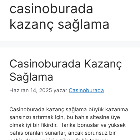
casinoburada
kazanç sağlama
Casinoburada Kazanç
Sağlama
Haziran 14, 2025
yazar
Casinoburada
Casinoburada kazanç sağlama büyük kazanma
şansınızı artırmak için, bu bahis sitesine üye
olmak iyi bir fikirdir. Harika bonuslar ve yüksek
bahis oranları sunarlar, ancak sorunsuz bir