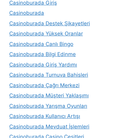
Casinoburada Giriş
Casinoburada
Casinoburada Destek Şikayetleri
Casinoburada Yüksek Oranlar
Casinoburada Canlı Bingo
Casinoburada Bilgi Edinme
Casinoburada Giriş Yardımı
Casinoburada Turnuva Bahisleri
Casinoburada Çağrı Merkezi
Casinoburada Müşteri Yaklaşımı
Casinoburada Yarışma Oyunları
Casinoburada Kullanıcı Artışı
Casinoburada Mevduat İşlemleri
Casinoburada Casino Çeşitleri