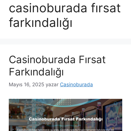
casinoburada fırsat
farkındalığı
Casinoburada Fırsat
Farkındalığı
Mayıs 16, 2025
yazar
Casinoburada