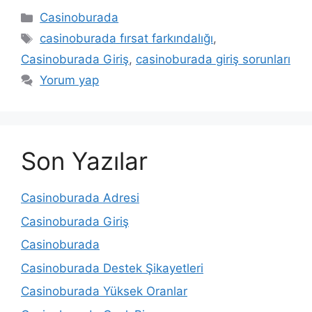
Kategoriler
Casinoburada
Etiketler
casinoburada fırsat farkındalığı
,
Casinoburada Giriş
,
casinoburada giriş sorunları
Yorum yap
Son Yazılar
Casinoburada Adresi
Casinoburada Giriş
Casinoburada
Casinoburada Destek Şikayetleri
Casinoburada Yüksek Oranlar