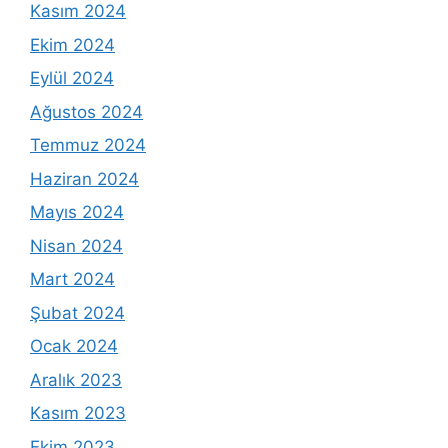
Kasım 2024
Ekim 2024
Eylül 2024
Ağustos 2024
Temmuz 2024
Haziran 2024
Mayıs 2024
Nisan 2024
Mart 2024
Şubat 2024
Ocak 2024
Aralık 2023
Kasım 2023
Ekim 2023