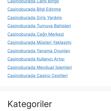
Casinoburada Canlı Bingo
Casinoburada Bilgi Edinme
Casinoburada Giriş Yardımı
Casinoburada Turnuva Bahisleri
Casinoburada Çağrı Merkezi
Casinoburada Müşteri Yaklaşımı
Casinoburada Yarışma Oyunları
Casinoburada Kullanıcı Artışı
Casinoburada Mevduat İşlemleri
Casinoburada Casino Çeşitleri
Kategoriler