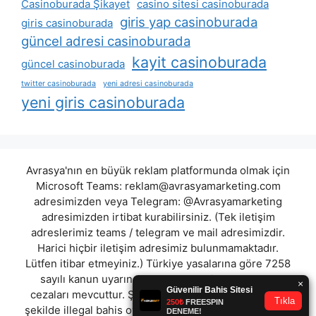
Casinoburada Şikayet
casino sitesi casinoburada
giris yap casinoburada
giris casinoburada
güncel adresi casinoburada
kayit casinoburada
güncel casinoburada
twitter casinoburada
yeni adresi casinoburada
yeni giris casinoburada
Avrasya'nın en büyük reklam platformunda olmak için
Microsoft Teams:
reklam@avrasyamarketing.com
adresimizden veya Telegram: @Avrasyamarketing
adresimizden irtibat kurabilirsiniz. (Tek iletişim
adreslerimiz teams / telegram ve mail adresimizdir.
Harici hiçbir iletişim adresimiz bulunmamaktadır.
Lütfen itibar etmeyiniz.) Türkiye yasalarına göre 7258
sayılı kanun uyarınca yasa dışı bahis oynamanın
cezaları mevcuttur. Şu an bulunduğunuz site hiç bir
şekilde illegal bahis oyunları oynatmıyor ve oynamaya