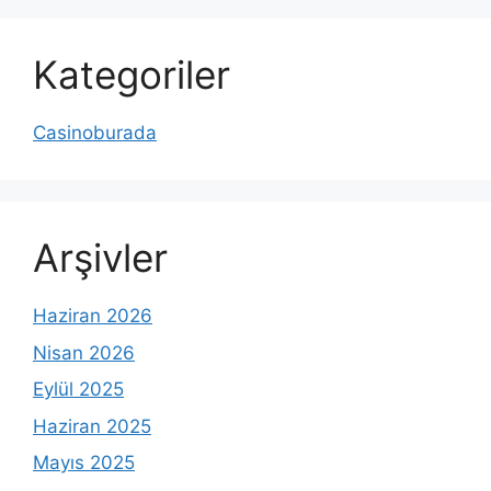
Kategoriler
Casinoburada
Arşivler
Haziran 2026
Nisan 2026
Eylül 2025
Haziran 2025
Mayıs 2025