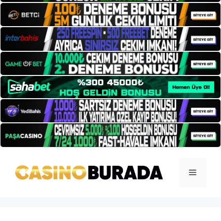
İçeriğe
atla
Menü