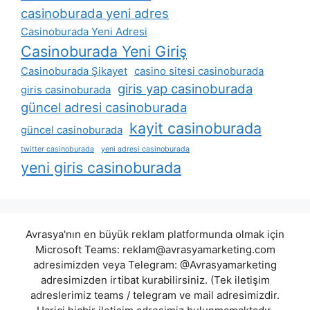
casinoburada yeni adres
Casinoburada Yeni Adresi
Casinoburada Yeni Giriş
Casinoburada Şikayet
casino sitesi casinoburada
giris yap casinoburada
giris casinoburada
güncel adresi casinoburada
kayit casinoburada
güncel casinoburada
twitter casinoburada
yeni adresi casinoburada
yeni giris casinoburada
Avrasya'nın en büyük reklam platformunda olmak için
Microsoft Teams:
reklam@avrasyamarketing.com
adresimizden veya Telegram: @Avrasyamarketing
adresimizden irtibat kurabilirsiniz. (Tek iletişim
adreslerimiz teams / telegram ve mail adresimizdir.