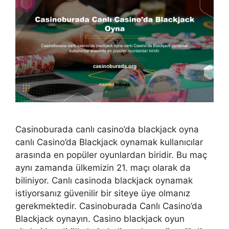
Casinoburada canlı casino’da blackjack oyna
canlı Casino’da Blackjack oynamak kullanıcılar
arasında en popüler oyunlardan biridir. Bu maç
aynı zamanda ülkemizin 21. maçı olarak da
biliniyor. Canlı casinoda blackjack oynamak
istiyorsanız güvenilir bir siteye üye olmanız
gerekmektedir. Casinoburada Canlı Casino’da
Blackjack oynayın. Casino blackjack oyun