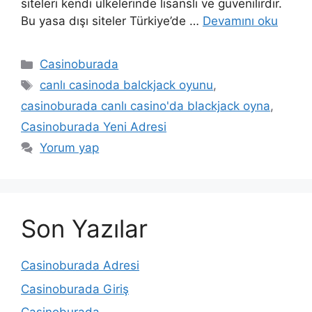
siteleri kendi ülkelerinde lisanslı ve güvenilirdir.
Bu yasa dışı siteler Türkiye’de …
Devamını oku
Kategoriler
Casinoburada
Etiketler
canlı casinoda balckjack oyunu
,
casinoburada canlı casino'da blackjack oyna
,
Casinoburada Yeni Adresi
Yorum yap
Son Yazılar
Casinoburada Adresi
Casinoburada Giriş