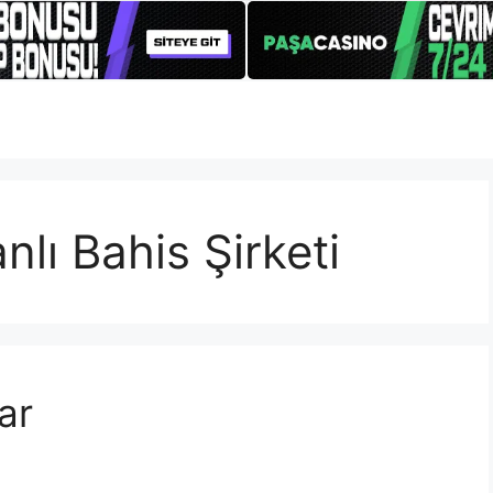
lı Bahis Şirketi
ar