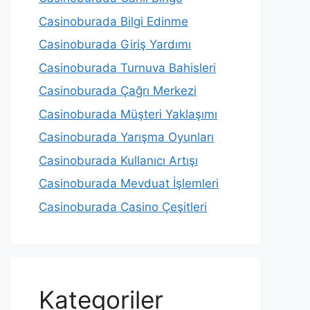
Casinoburada Bilgi Edinme
Casinoburada Giriş Yardımı
Casinoburada Turnuva Bahisleri
Casinoburada Çağrı Merkezi
Casinoburada Müşteri Yaklaşımı
Casinoburada Yarışma Oyunları
Casinoburada Kullanıcı Artışı
Casinoburada Mevduat İşlemleri
Casinoburada Casino Çeşitleri
Kategoriler