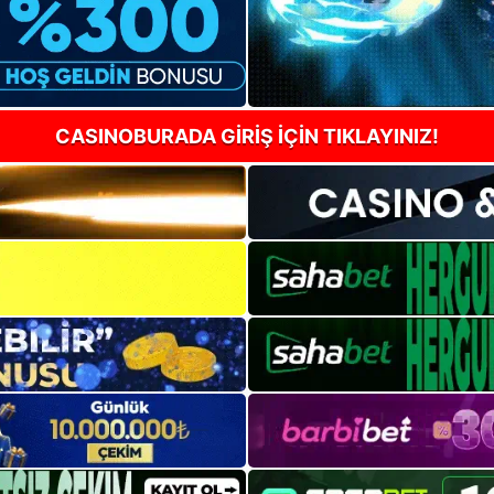
CASINOBURADA GİRİŞ İÇİN TIKLAYINIZ!