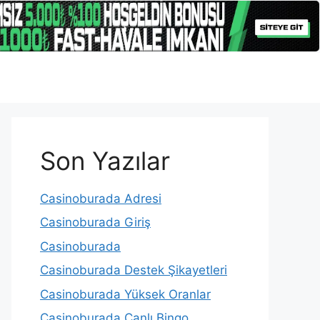
Son Yazılar
Casinoburada Adresi
Casinoburada Giriş
Casinoburada
Casinoburada Destek Şikayetleri
Casinoburada Yüksek Oranlar
Casinoburada Canlı Bingo