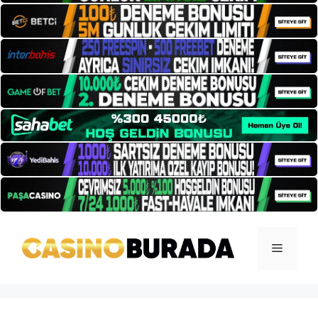
İçeriğe
atla
Menü