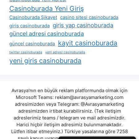
Casinoburada Yeni Giriş
Casinoburada Şikayet
casino sitesi casinoburada
giris yap casinoburada
giris casinoburada
güncel adresi casinoburada
kayit casinoburada
güncel casinoburada
twitter casinoburada
yeni adresi casinoburada
yeni giris casinoburada
Avrasya'nın en büyük reklam platformunda olmak için
Microsoft Teams:
reklam@avrasyamarketing.com
adresimizden veya Telegram: @Avrasyamarketing
adresimizden irtibat kurabilirsiniz. (Tek iletişim
adreslerimiz teams / telegram ve mail adresimizdir.
Harici hiçbir iletişim adresimiz bulunmamaktadır.
Lütfen itibar etmeyiniz.) Türkiye yasalarına göre 7258
sayılı kanun uyarınca yasa dışı bahis oynamanın