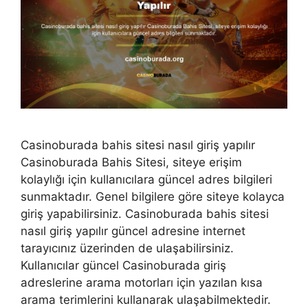
Casinoburada bahis sitesi nasıl giriş yapılır
Casinoburada Bahis Sitesi, siteye erişim
kolaylığı için kullanıcılara güncel adres bilgileri
sunmaktadır. Genel bilgilere göre siteye kolayca
giriş yapabilirsiniz. Casinoburada bahis sitesi
nasıl giriş yapılır güncel adresine internet
tarayıcınız üzerinden de ulaşabilirsiniz.
Kullanıcılar güncel Casinoburada giriş
adreslerine arama motorları için yazılan kısa
arama terimlerini kullanarak ulaşabilmektedir.