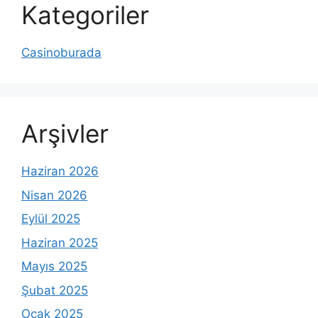
Kategoriler
Casinoburada
Arşivler
Haziran 2026
Nisan 2026
Eylül 2025
Haziran 2025
Mayıs 2025
Şubat 2025
Ocak 2025