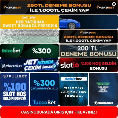
×
CASINOBURADA GİRİŞ İÇİN TIKLAYINIZ!