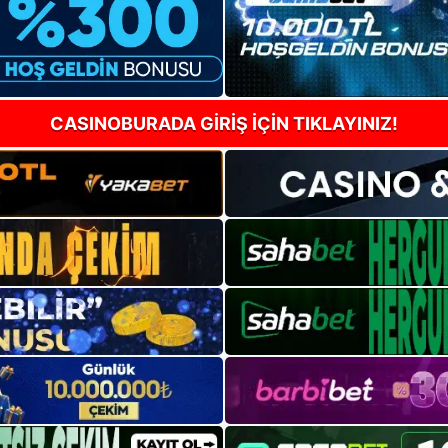
CASINOBURADA GİRİŞ İÇİN TIKLAYINIZ!