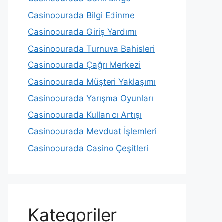
Casinoburada Bilgi Edinme
Casinoburada Giriş Yardımı
Casinoburada Turnuva Bahisleri
Casinoburada Çağrı Merkezi
Casinoburada Müşteri Yaklaşımı
Casinoburada Yarışma Oyunları
Casinoburada Kullanıcı Artışı
Casinoburada Mevduat İşlemleri
Casinoburada Casino Çeşitleri
Kategoriler