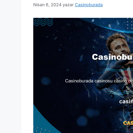
Nisan 6, 2024
yazar
Casinoburada