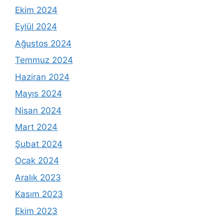
Ekim 2024
Eylül 2024
Ağustos 2024
Temmuz 2024
Haziran 2024
Mayıs 2024
Nisan 2024
Mart 2024
Şubat 2024
Ocak 2024
Aralık 2023
Kasım 2023
Ekim 2023