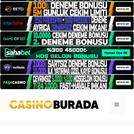
İçeriğe
atla
Menü