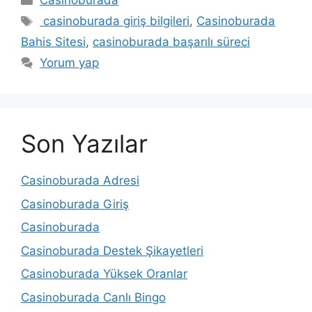
Casinoburada
Etiketler
casinoburada giriş bilgileri
,
Casinoburada
Bahis Sitesi
,
casinoburada başarılı süreci
Yorum yap
Son Yazılar
Casinoburada Adresi
Casinoburada Giriş
Casinoburada
Casinoburada Destek Şikayetleri
Casinoburada Yüksek Oranlar
Casinoburada Canlı Bingo