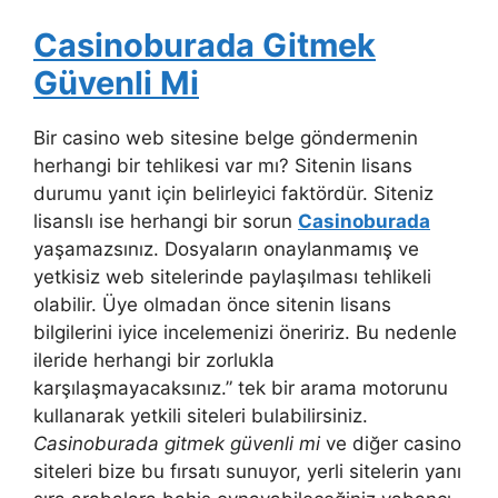
Casinoburada Gitmek
Güvenli Mi
Bir casino web sitesine belge göndermenin
herhangi bir tehlikesi var mı? Sitenin lisans
durumu yanıt için belirleyici faktördür. Siteniz
lisanslı ise herhangi bir sorun
Casinoburada
yaşamazsınız. Dosyaların onaylanmamış ve
yetkisiz web sitelerinde paylaşılması tehlikeli
olabilir. Üye olmadan önce sitenin lisans
bilgilerini iyice incelemenizi öneririz. Bu nedenle
ileride herhangi bir zorlukla
karşılaşmayacaksınız.” tek bir arama motorunu
kullanarak yetkili siteleri bulabilirsiniz.
Casinoburada gitmek güvenli mi
ve diğer casino
siteleri bize bu fırsatı sunuyor, yerli sitelerin yanı