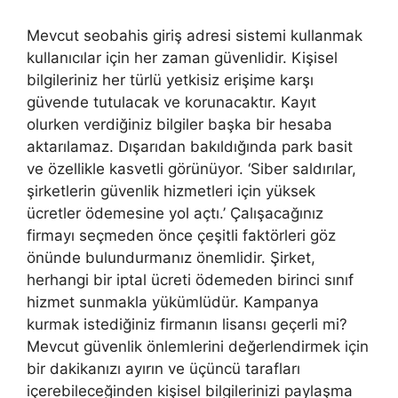
Mevcut seobahis giriş adresi sistemi kullanmak
kullanıcılar için her zaman güvenlidir. Kişisel
bilgileriniz her türlü yetkisiz erişime karşı
güvende tutulacak ve korunacaktır. Kayıt
olurken verdiğiniz bilgiler başka bir hesaba
aktarılamaz. Dışarıdan bakıldığında park basit
ve özellikle kasvetli görünüyor. ‘Siber saldırılar,
şirketlerin güvenlik hizmetleri için yüksek
ücretler ödemesine yol açtı.’ Çalışacağınız
firmayı seçmeden önce çeşitli faktörleri göz
önünde bulundurmanız önemlidir. Şirket,
herhangi bir iptal ücreti ödemeden birinci sınıf
hizmet sunmakla yükümlüdür. Kampanya
kurmak istediğiniz firmanın lisansı geçerli mi?
Mevcut güvenlik önlemlerini değerlendirmek için
bir dakikanızı ayırın ve üçüncü tarafları
içerebileceğinden kişisel bilgilerinizi paylaşma