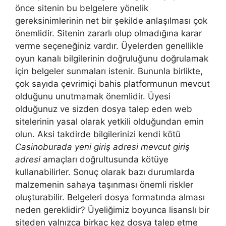
önce sitenin bu belgelere yönelik
gereksinimlerinin net bir şekilde anlaşılması çok
önemlidir. Sitenin zararlı olup olmadığına karar
verme seçeneğiniz vardır. Üyelerden genellikle
oyun kanalı bilgilerinin doğruluğunu doğrulamak
için belgeler sunmaları istenir. Bununla birlikte,
çok sayıda çevrimiçi bahis platformunun mevcut
olduğunu unutmamak önemlidir. Üyesi
olduğunuz ve sizden dosya talep eden web
sitelerinin yasal olarak yetkili olduğundan emin
olun. Aksi takdirde bilgilerinizi kendi kötü
Casinoburada yeni giriş adresi mevcut giriş
adresi
amaçları doğrultusunda kötüye
kullanabilirler. Sonuç olarak bazı durumlarda
malzemenin sahaya taşınması önemli riskler
oluşturabilir. Belgeleri dosya formatında alması
neden gereklidir? Üyeliğimiz boyunca lisanslı bir
siteden yalnızca birkaç kez dosya talep etme