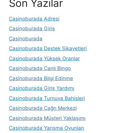
Son Yazılar
Casinoburada Adresi
Casinoburada Giriş
Casinoburada
Casinoburada Destek Şikayetleri
Casinoburada Yüksek Oranlar
Casinoburada Canlı Bingo
Casinoburada Bilgi Edinme
Casinoburada Giriş Yardımı
Casinoburada Turnuva Bahisleri
Casinoburada Çağrı Merkezi
Casinoburada Müşteri Yaklaşımı
Casinoburada Yarışma Oyunları