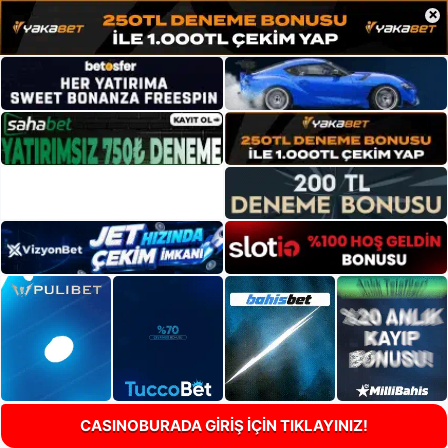
×
CASINOBURADA GİRİŞ İÇİN TIKLAYINIZ!