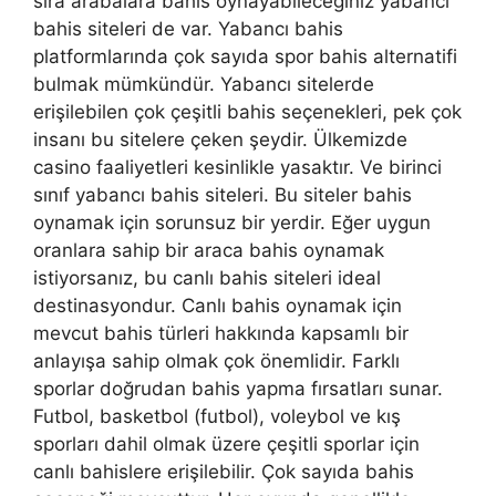
sıra arabalara bahis oynayabileceğiniz yabancı
bahis siteleri de var. Yabancı bahis
platformlarında çok sayıda spor bahis alternatifi
bulmak mümkündür. Yabancı sitelerde
erişilebilen çok çeşitli bahis seçenekleri, pek çok
insanı bu sitelere çeken şeydir. Ülkemizde
casino faaliyetleri kesinlikle yasaktır. Ve birinci
sınıf yabancı bahis siteleri. Bu siteler bahis
oynamak için sorunsuz bir yerdir. Eğer uygun
oranlara sahip bir araca bahis oynamak
istiyorsanız, bu canlı bahis siteleri ideal
destinasyondur. Canlı bahis oynamak için
mevcut bahis türleri hakkında kapsamlı bir
anlayışa sahip olmak çok önemlidir. Farklı
sporlar doğrudan bahis yapma fırsatları sunar.
Futbol, ​​basketbol (futbol), voleybol ve kış
sporları dahil olmak üzere çeşitli sporlar için
canlı bahislere erişilebilir. Çok sayıda bahis