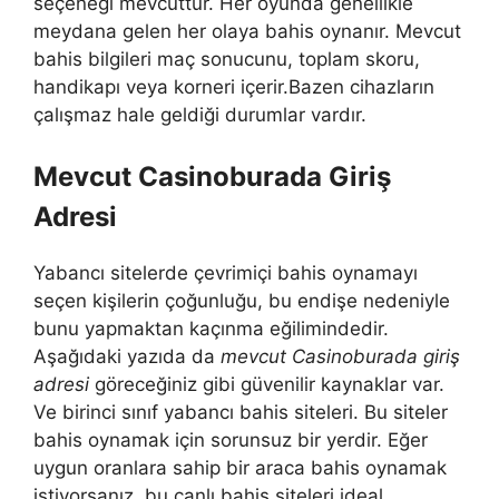
seçeneği mevcuttur. Her oyunda genellikle
meydana gelen her olaya bahis oynanır. Mevcut
bahis bilgileri maç sonucunu, toplam skoru,
handikapı veya korneri içerir.Bazen cihazların
çalışmaz hale geldiği durumlar vardır.
Mevcut Casinoburada Giriş
Adresi
Yabancı sitelerde çevrimiçi bahis oynamayı
seçen kişilerin çoğunluğu, bu endişe nedeniyle
bunu yapmaktan kaçınma eğilimindedir.
Aşağıdaki yazıda da
mevcut Casinoburada giriş
adresi
göreceğiniz gibi güvenilir kaynaklar var.
Ve birinci sınıf yabancı bahis siteleri. Bu siteler
bahis oynamak için sorunsuz bir yerdir. Eğer
uygun oranlara sahip bir araca bahis oynamak
istiyorsanız, bu canlı bahis siteleri ideal