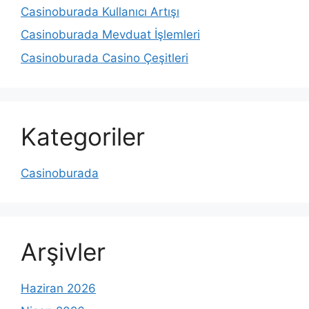
Casinoburada Kullanıcı Artışı
Casinoburada Mevduat İşlemleri
Casinoburada Casino Çeşitleri
Kategoriler
Casinoburada
Arşivler
Haziran 2026