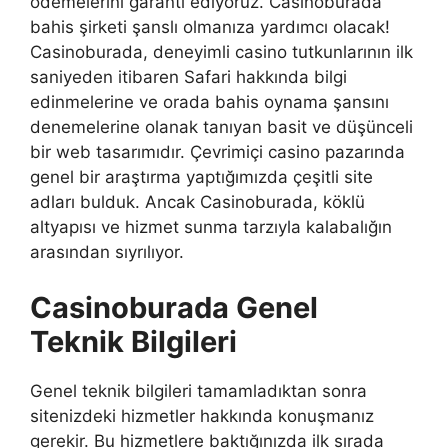
ödemelerini garanti ediyoruz. Casinoburada
bahis şirketi şanslı olmanıza yardımcı olacak!
Casinoburada, deneyimli casino tutkunlarının ilk
saniyeden itibaren Safari hakkında bilgi
edinmelerine ve orada bahis oynama şansını
denemelerine olanak tanıyan basit ve düşünceli
bir web tasarımıdır. Çevrimiçi casino pazarında
genel bir araştırma yaptığımızda çeşitli site
adları bulduk. Ancak Casinoburada, köklü
altyapısı ve hizmet sunma tarzıyla kalabalığın
arasından sıyrılıyor.
Casinoburada Genel
Teknik Bilgileri
Genel teknik bilgileri tamamladıktan sonra
sitenizdeki hizmetler hakkında konuşmanız
gerekir. Bu hizmetlere baktığınızda ilk sırada