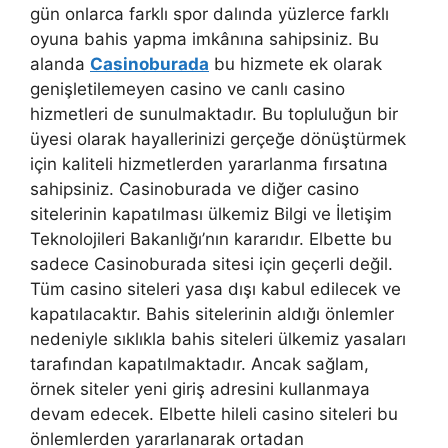
gün onlarca farklı spor dalında yüzlerce farklı
oyuna bahis yapma imkânına sahipsiniz. Bu
alanda
Casinoburada
bu hizmete ek olarak
genişletilemeyen casino ve canlı casino
hizmetleri de sunulmaktadır. Bu topluluğun bir
üyesi olarak hayallerinizi gerçeğe dönüştürmek
için kaliteli hizmetlerden yararlanma fırsatına
sahipsiniz. Casinoburada ve diğer casino
sitelerinin kapatılması ülkemiz Bilgi ve İletişim
Teknolojileri Bakanlığı’nın kararıdır. Elbette bu
sadece Casinoburada sitesi için geçerli değil.
Tüm casino siteleri yasa dışı kabul edilecek ve
kapatılacaktır. Bahis sitelerinin aldığı önlemler
nedeniyle sıklıkla bahis siteleri ülkemiz yasaları
tarafından kapatılmaktadır. Ancak sağlam,
örnek siteler yeni giriş adresini kullanmaya
devam edecek. Elbette hileli casino siteleri bu
önlemlerden yararlanarak ortadan