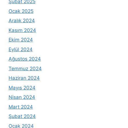
Şubat 2025
Ocak 2025
Aralık 2024
Kasım 2024
Ekim 2024
Eylül 2024
Ağustos 2024
Temmuz 2024
Haziran 2024
Mayıs 2024
Nisan 2024
Mart 2024
Şubat 2024
Ocak 2024