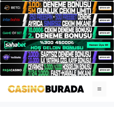
İçeriğe
atla
Menü