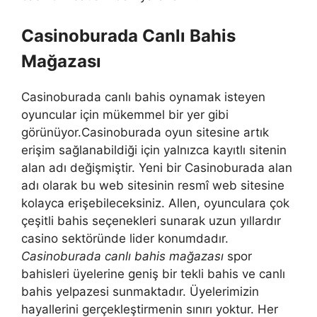
Casinoburada Canlı Bahis
Mağazası
Casinoburada canlı bahis oynamak isteyen
oyuncular için mükemmel bir yer gibi
görünüyor.Casinoburada oyun sitesine artık
erişim sağlanabildiği için yalnızca kayıtlı sitenin
alan adı değişmiştir. Yeni bir Casinoburada alan
adı olarak bu web sitesinin resmî web sitesine
kolayca erişebileceksiniz. Allen, oyunculara çok
çeşitli bahis seçenekleri sunarak uzun yıllardır
casino sektöründe lider konumdadır.
Casinoburada canlı bahis mağazası
spor
bahisleri üyelerine geniş bir tekli bahis ve canlı
bahis yelpazesi sunmaktadır. Üyelerimizin
hayallerini gerçekleştirmenin sınırı yoktur. Her