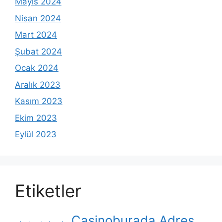
Mayıs 2024
Nisan 2024
Mart 2024
Şubat 2024
Ocak 2024
Aralık 2023
Kasım 2023
Ekim 2023
Eylül 2023
Etiketler
Casinoburada Adres