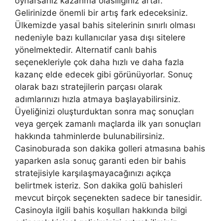
oynarsanız kazanma olasılığınız artar.
Gelirinizde önemli bir artış fark edeceksiniz.
Ülkemizde yasal bahis sitelerinin sınırlı olması
nedeniyle bazı kullanıcılar yasa dışı sitelere
yönelmektedir. Alternatif canlı bahis
seçenekleriyle çok daha hızlı ve daha fazla
kazanç elde edecek gibi görünüyorlar. Sonuç
olarak bazı stratejilerin parçası olarak
adımlarınızı hızla atmaya başlayabilirsiniz.
Üyeliğinizi oluşturduktan sonra maç sonuçları
veya gerçek zamanlı maçlarda ilk yarı sonuçları
hakkında tahminlerde bulunabilirsiniz.
Casinoburada son dakika golleri atmasına bahis
yaparken asla sonuç garanti eden bir bahis
stratejisiyle karşılaşmayacağınızı açıkça
belirtmek isteriz. Son dakika golü bahisleri
mevcut birçok seçenekten sadece bir tanesidir.
Casinoyla ilgili bahis koşulları hakkında bilgi