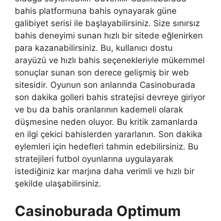
bahis platformuna bahis oynayarak güne
galibiyet serisi ile başlayabilirsiniz. Size sınırsız
bahis deneyimi sunan hızlı bir sitede eğlenirken
para kazanabilirsiniz. Bu, kullanıcı dostu
arayüzü ve hızlı bahis seçenekleriyle mükemmel
sonuçlar sunan son derece gelişmiş bir web
sitesidir. Oyunun son anlarında Casinoburada
son dakika golleri bahis stratejisi devreye giriyor
ve bu da bahis oranlarının kademeli olarak
düşmesine neden oluyor. Bu kritik zamanlarda
en ilgi çekici bahislerden yararlanın. Son dakika
eylemleri için hedefleri tahmin edebilirsiniz. Bu
stratejileri futbol oyunlarına uygulayarak
istediğiniz kar marjına daha verimli ve hızlı bir
şekilde ulaşabilirsiniz.
Casinoburada Optimum