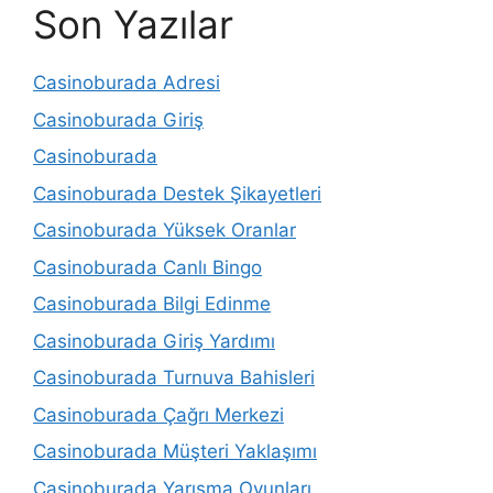
Son Yazılar
Casinoburada Adresi
Casinoburada Giriş
Casinoburada
Casinoburada Destek Şikayetleri
Casinoburada Yüksek Oranlar
Casinoburada Canlı Bingo
Casinoburada Bilgi Edinme
Casinoburada Giriş Yardımı
Casinoburada Turnuva Bahisleri
Casinoburada Çağrı Merkezi
Casinoburada Müşteri Yaklaşımı
Casinoburada Yarışma Oyunları