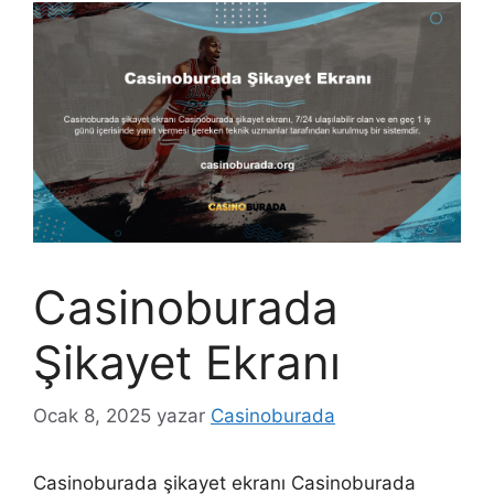
Casinoburada
Şikayet Ekranı
Ocak 8, 2025
yazar
Casinoburada
Casinoburada şikayet ekranı Casinoburada