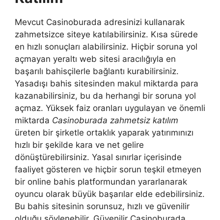
Mevcut Casinoburada adresinizi kullanarak
zahmetsizce siteye katılabilirsiniz. Kısa sürede
en hızlı sonuçları alabilirsiniz. Hiçbir soruna yol
açmayan yeraltı web sitesi aracılığıyla en
başarılı bahisçilerle bağlantı kurabilirsiniz.
Yasadışı bahis sitesinden makul miktarda para
kazanabilirsiniz, bu da herhangi bir soruna yol
açmaz. Yüksek faiz oranları uygulayan ve önemli
miktarda
Casinoburada zahmetsiz katılım
üreten bir şirketle ortaklık yaparak yatırımınızı
hızlı bir şekilde kara ve net gelire
dönüştürebilirsiniz. Yasal sınırlar içerisinde
faaliyet gösteren ve hiçbir sorun teşkil etmeyen
bir online bahis platformundan yararlanarak
oyuncu olarak büyük başarılar elde edebilirsiniz.
Bu bahis sitesinin sorunsuz, hızlı ve güvenilir
olduğu söylenebilir. Güvenilir Casinoburada