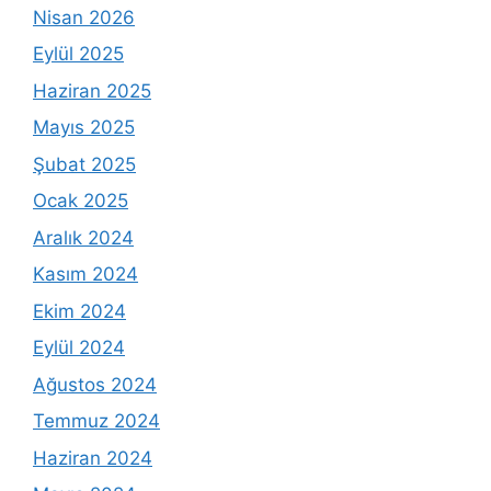
Nisan 2026
Eylül 2025
Haziran 2025
Mayıs 2025
Şubat 2025
Ocak 2025
Aralık 2024
Kasım 2024
Ekim 2024
Eylül 2024
Ağustos 2024
Temmuz 2024
Haziran 2024