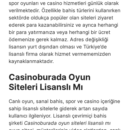
spor oyunları ve casino hizmetleri günlük olarak
verilmektedir. Özellikle bahis türlerini kullanırken
sektörde oldukça popüler olan siteleri ziyaret
ederek para kazanabilirsiniz ve ayrıca herhangi
bir para yatırmanıza veya herhangi bir ücret
ödemenize gerek kalmaz. Adres değişikliği
lisansın yurt dışından olması ve Türkiye’de
lisanslı firma olarak hizmet vermememizden
kaynaklanmaktadır.
Casinoburada Oyun
Siteleri Lisanslı Mı
Canlı oyun, sanal bahis, spor ve casino içeriğine
sahip lisanslı sitelerle giderek artan sayıda
kullanıcı ilgileniyor. Lisanslı çevrimiçi bahis
şirketi
Casinoburada oyun siteleri lisanslı mı