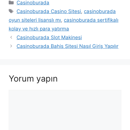
Kategoriler
Casinoburada
Etiketler
Casinoburada Casino Sitesi
,
casinoburada
oyun siteleri lisanslı mı
,
casinoburada sertifikalı
kolay ve hızlı para yatırma
Casinoburada Slot Makinesi
Casinoburada Bahis Sitesi Nasıl Giriş Yapılır
Yorum yapın
Yorum