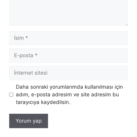
İsim
E-
posta
İnternet
sitesi
Daha sonraki yorumlarımda kullanılması için
adım, e-posta adresim ve site adresim bu
tarayıcıya kaydedilsin.