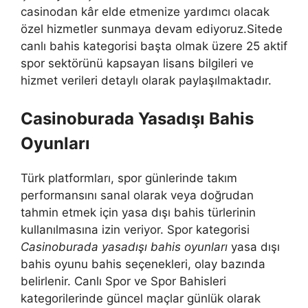
casinodan kâr elde etmenize yardımcı olacak
özel hizmetler sunmaya devam ediyoruz.Sitede
canlı bahis kategorisi başta olmak üzere 25 aktif
spor sektörünü kapsayan lisans bilgileri ve
hizmet verileri detaylı olarak paylaşılmaktadır.
Casinoburada Yasadışı Bahis
Oyunları
Türk platformları, spor günlerinde takım
performansını sanal olarak veya doğrudan
tahmin etmek için yasa dışı bahis türlerinin
kullanılmasına izin veriyor. Spor kategorisi
Casinoburada yasadışı bahis oyunları
yasa dışı
bahis oyunu bahis seçenekleri, olay bazında
belirlenir. Canlı Spor ve Spor Bahisleri
kategorilerinde güncel maçlar günlük olarak