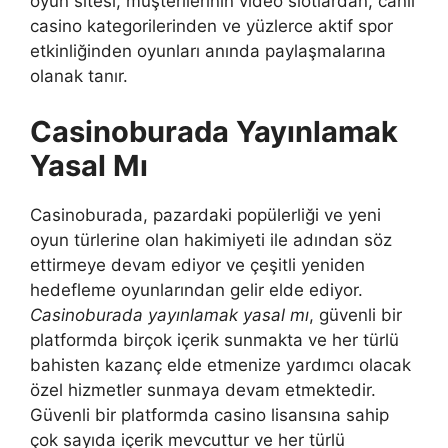
oyun sitesi, müşterilerinin video slotlardan, canlı
casino kategorilerinden ve yüzlerce aktif spor
etkinliğinden oyunları anında paylaşmalarına
olanak tanır.
Casinoburada Yayınlamak
Yasal Mı
Casinoburada, pazardaki popülerliği ve yeni
oyun türlerine olan hakimiyeti ile adından söz
ettirmeye devam ediyor ve çeşitli yeniden
hedefleme oyunlarından gelir elde ediyor.
Casinoburada yayınlamak yasal mı
, güvenli bir
platformda birçok içerik sunmakta ve her türlü
bahisten kazanç elde etmenize yardımcı olacak
özel hizmetler sunmaya devam etmektedir.
Güvenli bir platformda casino lisansına sahip
çok sayıda içerik mevcuttur ve her türlü