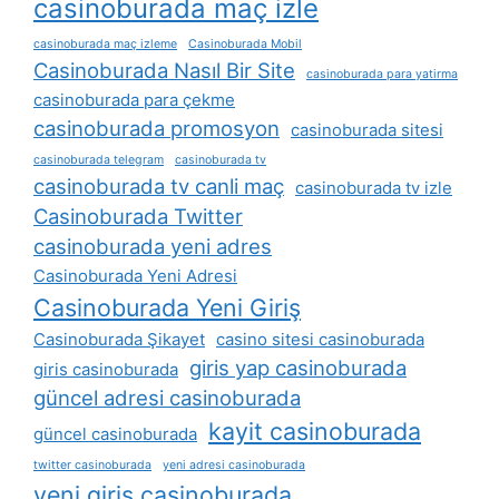
casinoburada maç izle
casinoburada maç izleme
Casinoburada Mobil
Casinoburada Nasıl Bir Site
casinoburada para yatirma
casinoburada para çekme
casinoburada promosyon
casinoburada sitesi
casinoburada telegram
casinoburada tv
casinoburada tv canli maç
casinoburada tv izle
Casinoburada Twitter
casinoburada yeni adres
Casinoburada Yeni Adresi
Casinoburada Yeni Giriş
Casinoburada Şikayet
casino sitesi casinoburada
giris yap casinoburada
giris casinoburada
güncel adresi casinoburada
kayit casinoburada
güncel casinoburada
twitter casinoburada
yeni adresi casinoburada
yeni giris casinoburada