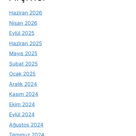
Haziran 2026
Nisan 2026
Eylül 2025
Haziran 2025
Mayıs 2025
Şubat 2025
Ocak 2025
Aralık 2024
Kasım 2024
Ekim 2024
Eylül 2024
Ağustos 2024
Temmuz 2024