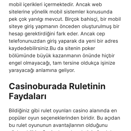
mobil içerikleri içermektedir. Ancak web
sitelerine yönelik mobil sistemler konusunda
pek çok yanılgı mevcut. Birçok bahisçi, bir mobil
siteye giriş yapmanın önceden oluşturulmuş bir
hesap gerektirdiğini fark eder. Ancak cep
telefonunuzdan giriş yaparak da yeni bir adres
kaydedebilirsiniz.Bu da sitenin poker
bölümünde büyük kazanmanın önünde hiçbir
engel olmayacağı, tam tersine oldukça işinize
yarayacağı anlamına geliyor.
Casinoburada Ruletinin
Faydaları
Bildiğiniz gibi rulet oyunları casino alanında en
popüler oyun seçeneklerinden biridir. Bu açıdan
bu rulet oyununun avantajlarının olduğunu