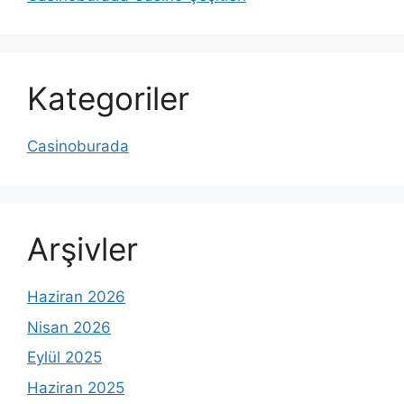
Kategoriler
Casinoburada
Arşivler
Haziran 2026
Nisan 2026
Eylül 2025
Haziran 2025