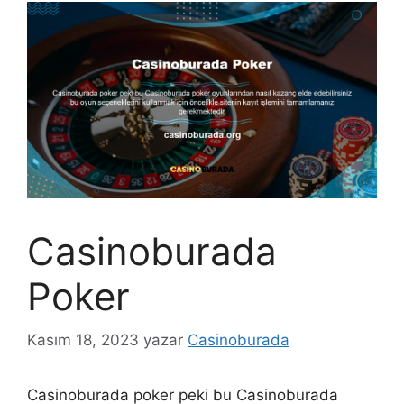
Casinoburada
Poker
Kasım 18, 2023
yazar
Casinoburada
Casinoburada poker peki bu Casinoburada