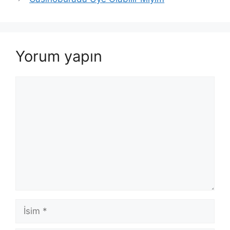
Yorum yapın
Yorum
İsim