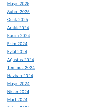
Mayıs 2025
Şubat 2025
Ocak 2025
Aralık 2024
Kasım 2024
Ekim 2024
Eylül 2024
Ağustos 2024
Temmuz 2024
Haziran 2024
Mayıs 2024
Nisan 2024
Mart 2024