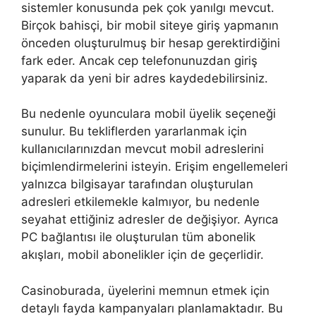
sistemler konusunda pek çok yanılgı mevcut.
Birçok bahisçi, bir mobil siteye giriş yapmanın
önceden oluşturulmuş bir hesap gerektirdiğini
fark eder. Ancak cep telefonunuzdan giriş
yaparak da yeni bir adres kaydedebilirsiniz.
Bu nedenle oyunculara mobil üyelik seçeneği
sunulur. Bu tekliflerden yararlanmak için
kullanıcılarınızdan mevcut mobil adreslerini
biçimlendirmelerini isteyin. Erişim engellemeleri
yalnızca bilgisayar tarafından oluşturulan
adresleri etkilemekle kalmıyor, bu nedenle
seyahat ettiğiniz adresler de değişiyor. Ayrıca
PC bağlantısı ile oluşturulan tüm abonelik
akışları, mobil abonelikler için de geçerlidir.
Casinoburada, üyelerini memnun etmek için
detaylı fayda kampanyaları planlamaktadır. Bu