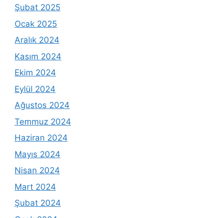
Şubat 2025
Ocak 2025
Aralık 2024
Kasım 2024
Ekim 2024
Eylül 2024
Ağustos 2024
Temmuz 2024
Haziran 2024
Mayıs 2024
Nisan 2024
Mart 2024
Şubat 2024