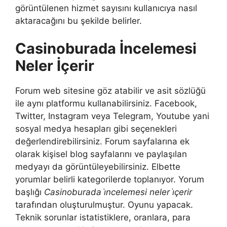
görüntülenen hizmet sayısını kullanıcıya nasıl
aktaracağını bu şekilde belirler.
Casinoburada İncelemesi
Neler İçerir
Forum web sitesine göz atabilir ve asit sözlüğü
ile aynı platformu kullanabilirsiniz. Facebook,
Twitter, Instagram veya Telegram, Youtube yani
sosyal medya hesapları gibi seçenekleri
değerlendirebilirsiniz. Forum sayfalarına ek
olarak kişisel blog sayfalarını ve paylaşılan
medyayı da görüntüleyebilirsiniz. Elbette
yorumlar belirli kategorilerde toplanıyor. Yorum
başlığı
Casinoburada i̇ncelemesi neler i̇çerir
tarafından oluşturulmuştur. Oyunu yapacak.
Teknik sorunlar istatistiklere, oranlara, para