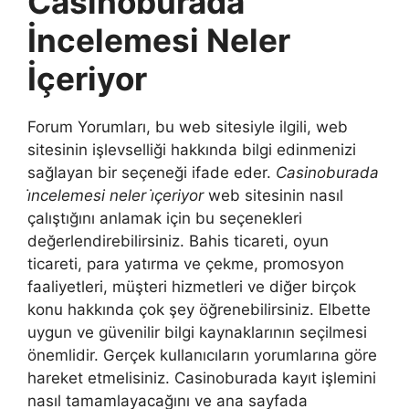
Casinoburada
İncelemesi Neler
İçeriyor
Forum Yorumları, bu web sitesiyle ilgili, web
sitesinin işlevselliği hakkında bilgi edinmenizi
sağlayan bir seçeneği ifade eder.
Casinoburada
i̇ncelemesi neler i̇çeriyor
web sitesinin nasıl
çalıştığını anlamak için bu seçenekleri
değerlendirebilirsiniz. Bahis ticareti, oyun
ticareti, para yatırma ve çekme, promosyon
faaliyetleri, müşteri hizmetleri ve diğer birçok
konu hakkında çok şey öğrenebilirsiniz. Elbette
uygun ve güvenilir bilgi kaynaklarının seçilmesi
önemlidir. Gerçek kullanıcıların yorumlarına göre
hareket etmelisiniz. Casinoburada kayıt işlemini
nasıl tamamlayacağını ve ana sayfada