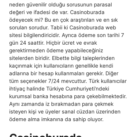
neden güvenilir olduğu sorusunun parasal
değeri ve ifadesi de var. Casinoburada
ödeyecek mi? Bu en çok araştırılan ve en sık
sorulan sorudur. Tabii ki Casinoburada web
sitesi bilgilendiricidir. Ayrıca ödeme son tarihi 7
gün 24 saattir. Hiçbir ücret ve evrak
gerektirmeden ödeme yapabileceğiniz
sitelerden biridir. Elbette bilgi taleplerinden
kaçınmak için kullanıcıların genellikle kendi
adlarına bir hesap kullanmaları gerekir. Diğer
tüm seçenekler 7/24 mevcuttur. Türk kullanıcılar
ihtiyaç halinde Türkiye Cumhuriyeti’ndeki
kurumsal banka hesabına para çekebilmektedir.
Aynı zamanda iz bırakmadan para çekmek
isteyen kişi ve üyeler sanal cüzdan üzerinden
ödeme alma imkanına da sahip oluyor.