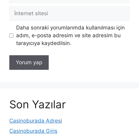
İnternet
sitesi
Daha sonraki yorumlarımda kullanılması için
adım, e-posta adresim ve site adresim bu
tarayıcıya kaydedilsin.
Son Yazılar
Casinoburada Adresi
Casinoburada Giriş