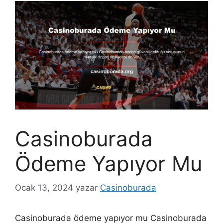
Casinoburada
Ödeme Yapıyor Mu
Ocak 13, 2024
yazar
Casinoburada
Casinoburada ödeme yapıyor mu Casinoburada