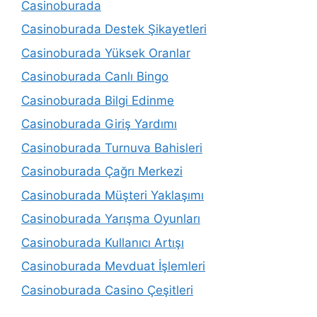
Casinoburada
Casinoburada Destek Şikayetleri
Casinoburada Yüksek Oranlar
Casinoburada Canlı Bingo
Casinoburada Bilgi Edinme
Casinoburada Giriş Yardımı
Casinoburada Turnuva Bahisleri
Casinoburada Çağrı Merkezi
Casinoburada Müşteri Yaklaşımı
Casinoburada Yarışma Oyunları
Casinoburada Kullanıcı Artışı
Casinoburada Mevduat İşlemleri
Casinoburada Casino Çeşitleri