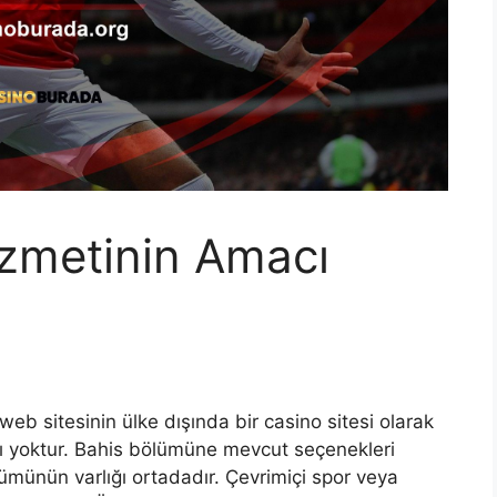
zmetinin Amacı
b sitesinin ülke dışında bir casino sitesi olarak
ayı yoktur. Bahis bölümüne mevcut seçenekleri
lümünün varlığı ortadadır. Çevrimiçi spor veya