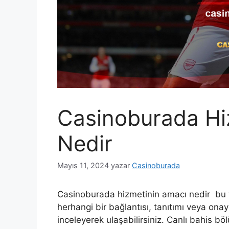
Casinoburada Hi
Nedir
Mayıs 11, 2024
yazar
Casinoburada
Casinoburada hizmetinin amacı nedir bu we
herhangi bir bağlantısı, tanıtımı veya on
inceleyerek ulaşabilirsiniz. Canlı bahis bö