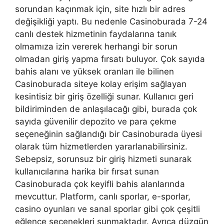
sorundan kaçınmak için, site hızlı bir adres
değişikliği yaptı. Bu nedenle Casinoburada 7-24
canlı destek hizmetinin faydalarına tanık
olmamıza izin vererek herhangi bir sorun
olmadan giriş yapma fırsatı buluyor. Çok sayıda
bahis alanı ve yüksek oranları ile bilinen
Casinoburada siteye kolay erişim sağlayan
kesintisiz bir giriş özelliği sunar. Kullanıcı geri
bildiriminden de anlaşılacağı gibi, burada çok
sayıda güvenilir depozito ve para çekme
seçeneğinin sağlandığı bir Casinoburada üyesi
olarak tüm hizmetlerden yararlanabilirsiniz.
Sebepsiz, sorunsuz bir giriş hizmeti sunarak
kullanıcılarına harika bir fırsat sunan
Casinoburada çok keyifli bahis alanlarında
mevcuttur. Platform, canlı sporlar, e-sporlar,
casino oyunları ve sanal sporlar gibi çok çeşitli
eğlence seçenekleri sunmaktadır. Ayrıca düzgün