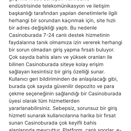
endüstrisinde telekomünikasyon ve iletişim
başkanlığı tarafından yapılan denetimlerle ilgili
herhangi bir sorundan kaçınmak için, site hızlı
bir adres değişikliği yaptı. Bu nedenle
Casinoburada 7-24 canlı destek hizmetinin
faydalarına tanık olmamıza izin vererek herhangi
bir sorun olmadan giriş yapma fırsatı buluyor.
Çok sayıda bahis alanı ve yüksek oranları ile
bilinen Casinoburada siteye kolay erişim
sağlayan kesintisiz bir giriş özelliği sunar.
Kullanıcı geri bildiriminden de anlaşılacağı gibi,
burada çok sayıda güvenilir depozito ve para
çekme seçeneğinin sağlandığı bir Casinoburada
üyesi olarak tüm hizmetlerden
yararlanabilirsiniz. Sebepsiz, sorunsuz bir giriş
hizmeti sunarak kullanıcılarına harika bir fırsat
sunan Casinoburada çok keyifli bahis
alanlarında mevcuttur. Platform, canlı sporlar, e-