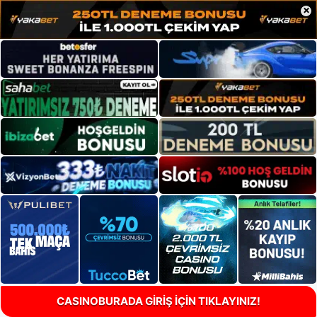
×
CASINOBURADA GİRİŞ İÇİN TIKLAYINIZ!