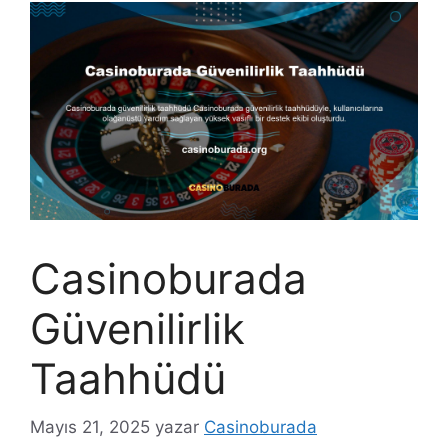
Casinoburada
Güvenilirlik
Taahhüdü
Mayıs 21, 2025
yazar
Casinoburada