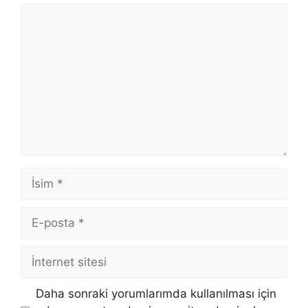
Yorum
İsim
E-
posta
İnternet
sitesi
Daha sonraki yorumlarımda kullanılması için