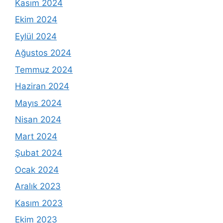
Kasım 2024
Ekim 2024
Eylül 2024
Ağustos 2024
Temmuz 2024
Haziran 2024
Mayıs 2024
Nisan 2024
Mart 2024
Şubat 2024
Ocak 2024
Aralık 2023
Kasım 2023
Ekim 2023