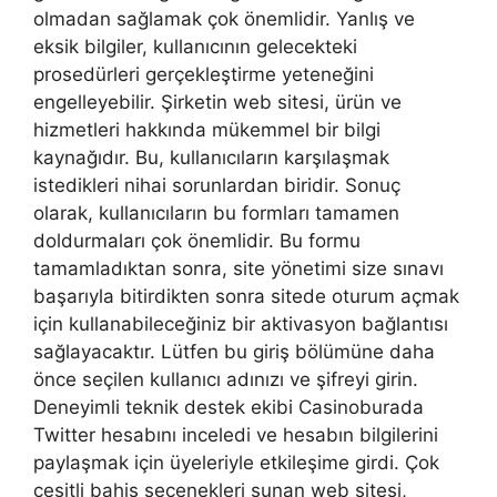
olmadan sağlamak çok önemlidir. Yanlış ve
eksik bilgiler, kullanıcının gelecekteki
prosedürleri gerçekleştirme yeteneğini
engelleyebilir. Şirketin web sitesi, ürün ve
hizmetleri hakkında mükemmel bir bilgi
kaynağıdır. Bu, kullanıcıların karşılaşmak
istedikleri nihai sorunlardan biridir. Sonuç
olarak, kullanıcıların bu formları tamamen
doldurmaları çok önemlidir. Bu formu
tamamladıktan sonra, site yönetimi size sınavı
başarıyla bitirdikten sonra sitede oturum açmak
için kullanabileceğiniz bir aktivasyon bağlantısı
sağlayacaktır. Lütfen bu giriş bölümüne daha
önce seçilen kullanıcı adınızı ve şifreyi girin.
Deneyimli teknik destek ekibi Casinoburada
Twitter hesabını inceledi ve hesabın bilgilerini
paylaşmak için üyeleriyle etkileşime girdi. Çok
çeşitli bahis seçenekleri sunan web sitesi,