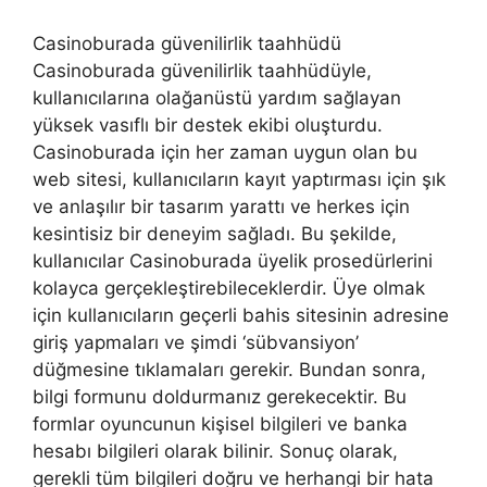
Casinoburada güvenilirlik taahhüdü
Casinoburada güvenilirlik taahhüdüyle,
kullanıcılarına olağanüstü yardım sağlayan
yüksek vasıflı bir destek ekibi oluşturdu.
Casinoburada için her zaman uygun olan bu
web sitesi, kullanıcıların kayıt yaptırması için şık
ve anlaşılır bir tasarım yarattı ve herkes için
kesintisiz bir deneyim sağladı. Bu şekilde,
kullanıcılar Casinoburada üyelik prosedürlerini
kolayca gerçekleştirebileceklerdir. Üye olmak
için kullanıcıların geçerli bahis sitesinin adresine
giriş yapmaları ve şimdi ‘sübvansiyon’
düğmesine tıklamaları gerekir. Bundan sonra,
bilgi formunu doldurmanız gerekecektir. Bu
formlar oyuncunun kişisel bilgileri ve banka
hesabı bilgileri olarak bilinir. Sonuç olarak,
gerekli tüm bilgileri doğru ve herhangi bir hata