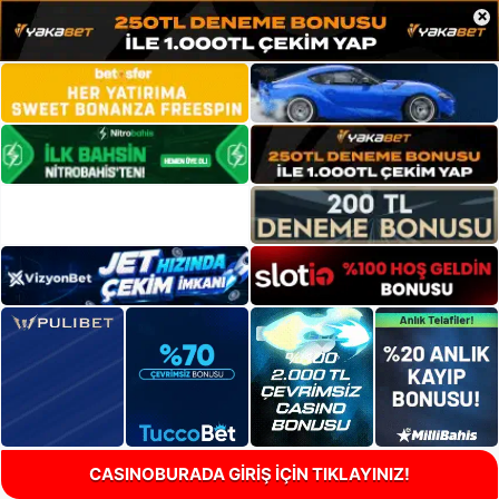
×
CASINOBURADA GİRİŞ İÇİN TIKLAYINIZ!