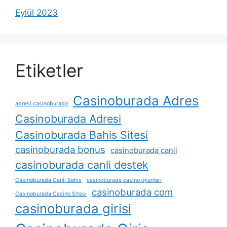
Eylül 2023
Etiketler
Casinoburada Adres
adresi casinoburada
Casinoburada Adresi
Casinoburada Bahis Sitesi
casinoburada bonus
casinoburada canli
casinoburada canli destek
Casinoburada Canlı Bahis
casinoburada casino oyunları
casinoburada com
Casinoburada Casino Sitesi
casinoburada girisi