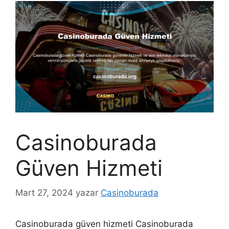
Casinoburada
Güven Hizmeti
Mart 27, 2024
yazar
Casinoburada
Casinoburada güven hizmeti Casinoburada