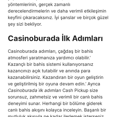
yöntemlerinin, gerçek zamanlı
derecelendirmelerin ve daha verimli etkileşimin
keyfini çıkaracaksınız. İyi şanslar ve birçok güzel
şey sizi bekliyor.
Casinoburada İlk Adımları
Casinoburada adımları, çağdaş bir bahis
atmosferi yaratmanıza yardımcı olabilir.’
Kazançlı bir bahis sistemi kullanıyorsanız
kazancınızı açık tutabilir ve anında para
kazanabilirsiniz. Kazandıran bir oyun geliştirin
ve geliştirilmiş bir oyuna devam edin.’ Ayrıca
Casinoburada i̇lk adımları
Cash Pickup size
sorunsuz, zahmetsiz ve verimli bir canlı bahis
deneyimi sunar. Herhangi bir bölüme giderek
canlı bahis akışını kolayca inceleyin. Başarılı bir
mutluluk akışıyla ne kadar ilerlemek isterseniz,